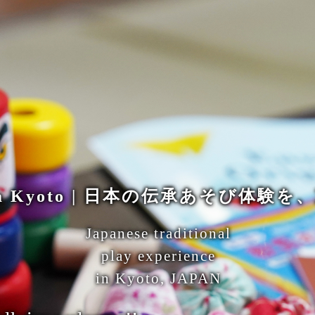
na Kyoto | 日本の伝承あそび体験
Japanese traditional
play experience
in Kyoto, JAPAN